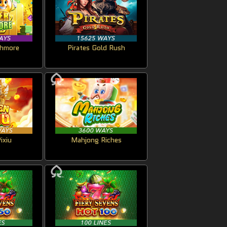
shmore
Pirates Gold Rush
ixiu
Mahjong Riches