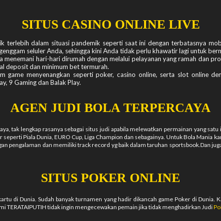
SITUS CASINO ONLINE LIVE
ik terlebih dalam situasi pandemik seperti saat ini dengan terbatasnya mo
genggam seluler Anda, sehingga kini Anda tidak perlu khawatir lagi untuk berm
a menemani hari-hari dirumah dengan melalui pelayanan yang ramah dan p
imal deposit dan minimum bet termurah.
m game menyenangkan seperti poker, casino online, serta slot online de
y, 9 Gaming dan Balak Play.
AGEN JUDI BOLA TERPERCAYA
ya, tak lengkap rasanya sebagai situs judi apabila melewatkan permainan yang satu in
sar seperti Piala Dunia, EURO Cup, Liga Champion dan sebagainya. Untuk Bola Mania 
gan pengalaman dan memiliki track record yg baik dalam taruhan sportsbook.Dan juga 
SITUS POKER ONLINE
kartu di Dunia. Sudah banyak turnamen yang hadir dikancah game Poker di Dunia. 
kami TERATAIPUTIH tidak ingin mengecewakan pemain jika tidak menghadirkan Judi
Po