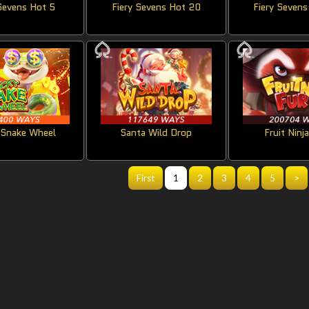
 Sevens Hot 5
Fiery Sevens Hot 20
Fiery Seven
 Snake Wheel
Santa Wild Drop
Fruit Ninj
First
1
2
3
4
5
>