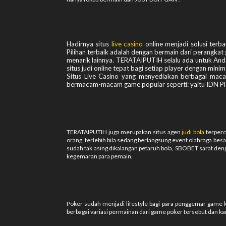
Hadirnya situs
live casino
online menjadi solusi terba
Pilihan terbaik adalah dengan bermain dari perangkat 
menarik lainnya. TERATAIPUTIH selalu ada untuk And
situs judi online tepat bagi setiap player dengan min
Situs Live Casino yang menyediakan berbagai maca
bermacam-macam game popular seperti: yaitu IDN Pla
TERATAIPUTIH juga merupakan situs agen
judi bola
terperca
orang, terlebih bila sedang berlangsung event olahraga be
sudah tak asing dikalangan petaruh bola, SBOBET sarat den
kegemaran para pemain.
Poker sudah menjadi lifestyle bagi para penggemar game 
berbagai variasi permainan dari game poker tersebut dan 