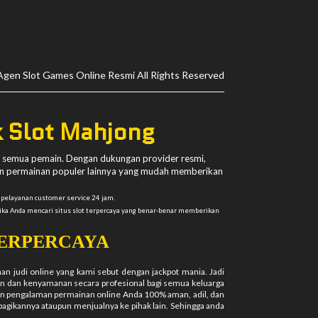
gen Slot Games Online Resmi All Rights Reserved
nk Slot Mahjong
k semua pemain. Dengan dukungan provider resmi,
san permainan populer lainnya yang mudah memberikan
 pelayanan customer service 24 jam.
ka Anda mencari situs slot terpercaya yang benar-benar memberikan
TERPERCAYA
 judi online yang kami sebut dengan jackpot mania. Jadi
an dan kenyamanan secara profesional bagi semua keluarga
an pengalaman permainan online Anda 100% aman, adil, dan
bagikannya ataupun menjualnya ke pihak lain. Sehingga anda