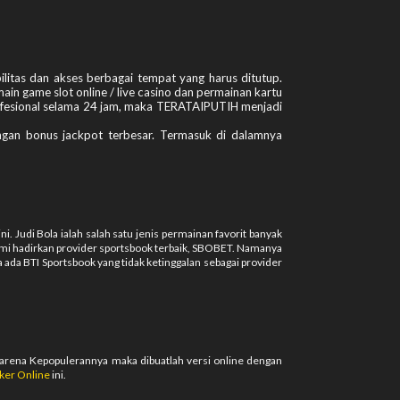
bilitas dan akses berbagai tempat yang harus ditutup.
ain game slot online / live casino dan permainan kartu
rofesional selama 24 jam, maka TERATAIPUTIH menjadi
ngan bonus jackpot terbesar. Termasuk di dalamnya
i. Judi Bola ialah salah satu jenis permainan favorit banyak
kami hadirkan provider sportsbook terbaik, SBOBET. Namanya
ada BTI Sportsbook yang tidak ketinggalan sebagai provider
Karena Kepopulerannya maka dibuatlah versi online dengan
ker Online
ini.