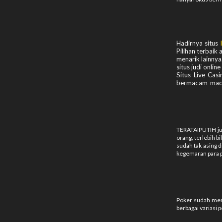
Hadirnya situs
Pilihan terbaik
menarik lainny
situs judi onli
Situs Live Cas
bermacam-macam
TERATAIPUTIH ju
orang, terlebih 
sudah tak asing 
kegemaran para 
Poker sudah menj
berbagai variasi