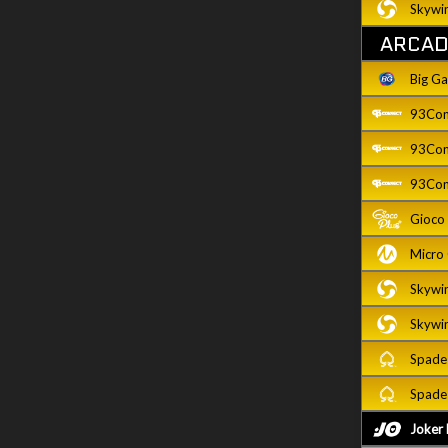
Skywi
ARCAD
Big G
93Con
93Con
93Con
Gioco 
Micro
Skywi
Skywin
Spade
Spade 
Joker 