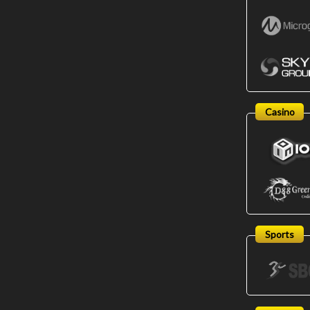
Casino
Sports