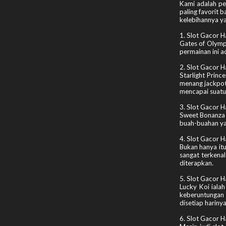
Kami adalah pe
paling favorit 
kelebihannya ya
1. Slot Gacor H
Gates of Olympu
permainan ini 
2. Slot Gacor Ha
Starlight Prin
menang jackpot 
mencapai suatu
3. Slot Gacor H
Sweet Bonanza a
buah-buahan ya
4. Slot Gacor H
Bukan hanya itu
sangat terkena
diterapkan.
5. Slot Gacor Ha
Lucky Koi iala
keberuntungan 
disetiap harinya
6. Slot Gacor Ha