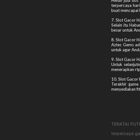
Mesin judi slo
terpercaya har
buat mencapai 
7. Slot Gacor Ha
Selain itu Hab
besar untuk An
8. Slot Gacor H
Aztec Gems ada
untuk agar Anda
9. Slot Gacor H
Untuk selanjut
menerapkan rtp 
10. Slot Gacor 
Terakhir game 
menyediakan fit
TERATAI PUTIH
terpercaya g